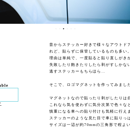
昔からステッカー好きで様々なアウトド
れど、貼らずに保管しているものも多い
理由は単純で、一度貼ると貼り直しがき
失敗したり飽きたりしたら剥がすしかな
逃すステッカーもちらほら…
そこで、ロゴマグネットを作ってみまし
able
マグネットなので貼ったり剥がしたりは
け
これなら気を使わずに気分次第で色々な
慎重になる車への貼り付けも気軽に行え
ステッカーのような見た目で車に貼りっ
サイズは一辺が約70mmの三角形で程よ