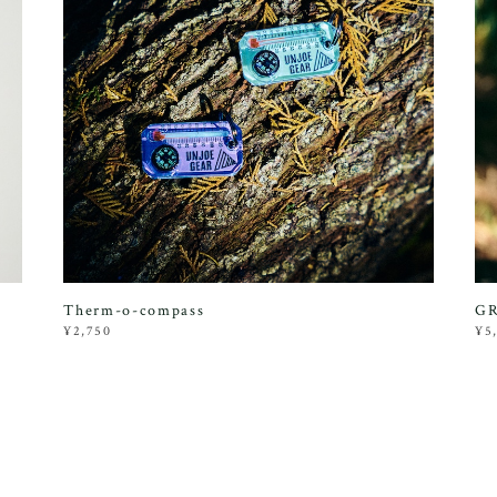
Therm-o-compass
GR
¥2,750
¥5