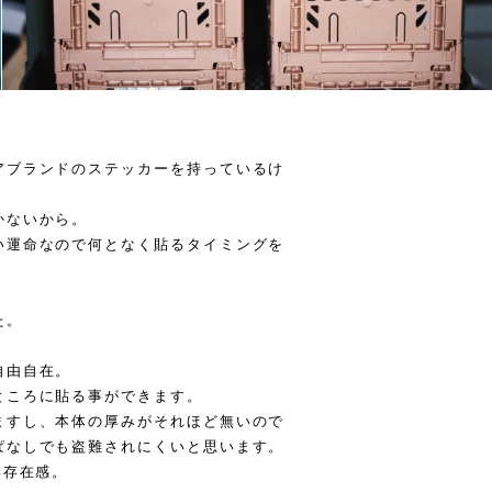
アブランドのステッカーを持っているけ
。
かないから。
い運命なので何となく貼るタイミングを
た。
自由自在。
ところに貼る事ができます。
ますし、本体の厚みがそれほど無いので
ぱなしでも盗難されにくいと思います。
い存在感。