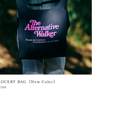
OCERY BAG《New Color》
,500