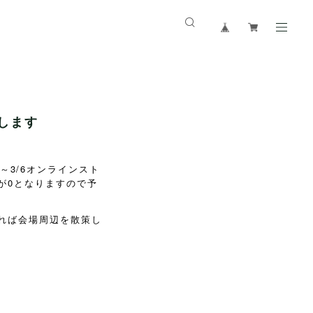
致します
3/6
～
オンラインスト
0
が
となりますので予
れば会場周辺を散策し